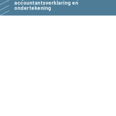
accountantsverklaring en
ondertekening
Menu
Gegevens over de rechtspersoon
Bestuursnummer
41664
Naam instelling
Stichting Dunamare Onderwijsgroep